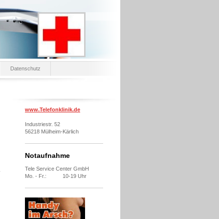
Datenschutz
www.Telefonklinik.de
Industriestr. 52
56218 Mülheim-Kärlich
Notaufnahme
Tele Service Center GmbH
Mo. - Fr.: 10-19 Uhr