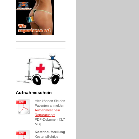
Aufnahmeschein
Hier können Sie den
Patienten anmelden
Aufnahmeschein
Reparatur.pdf
PDF-Dokument [3.7
MB]
Kostenaufstellung
Kostenpflichtige