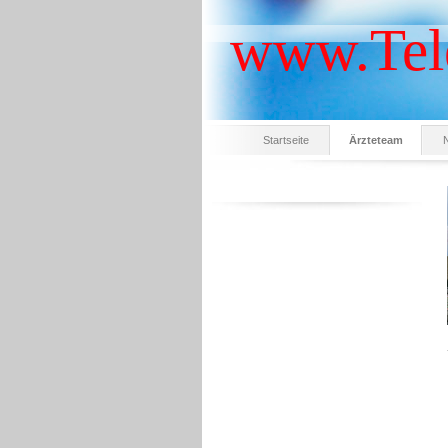
www.Tele
Startseite
Ärzteteam