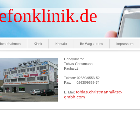
fonklinik.de
Notaufnahmen
Kiosk
Kontakt
Ihr Weg zu uns
Impressum
Handydoctor
Tobias Christmann
Facharzt
Telefon: 02630/9553-52
Fax: 02630/9553-74
tobias.christmann@tsc-
E. Mail:
gmbh.com